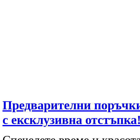
Предварителни поръчки
с ексклузивна отстъпка
Спечелете време и красот