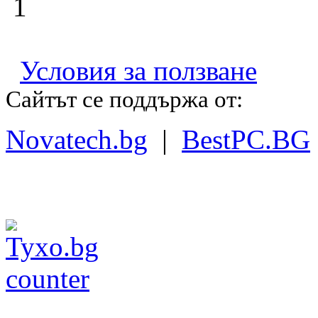
1
Условия за ползване
Сайтът се поддържа от:
Novatech.bg
|
BestPC.BG
(c) Сортови семена 
Всички п