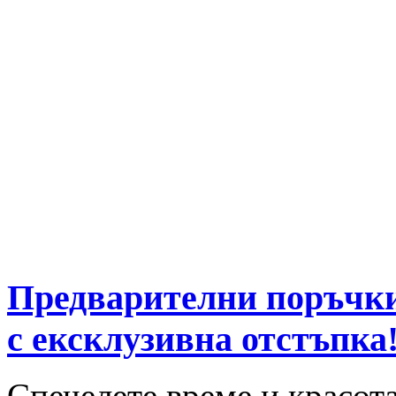
Предварителни поръчки
с ексклузивна отстъпка
Спечелете време и красот