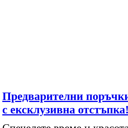
Предварителни поръчки
с ексклузивна отстъпка
Спечелете време и красот